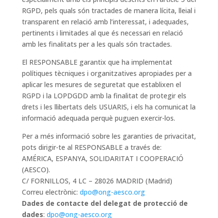
RGPD, pels quals són tractades de manera lícita, lleial i
transparent en relació amb l’interessat, i adequades,
pertinents i limitades al que és necessari en relació
amb les finalitats per a les quals són tractades.
El RESPONSABLE garantix que ha implementat
polítiques tècniques i organitzatives apropiades per a
aplicar les mesures de seguretat que establixen el
RGPD i la LOPDGDD amb la finalitat de protegir els
drets i les llibertats dels USUARIS, i els ha comunicat la
informació adequada perquè puguen exercir-los.
Per a més informació sobre les garanties de privacitat,
pots dirigir-te al RESPONSABLE a través de:
AMÉRICA, ESPANYA, SOLIDARITAT I COOPERACIÓ
(AESCO).
C/ FORNILLOS, 4 LC – 28026 MADRID (Madrid)
Correu electrònic:
dpo@ong-aesco.org
Dades de contacte del delegat de protecció de
dades
:
dpo@ong-aesco.org