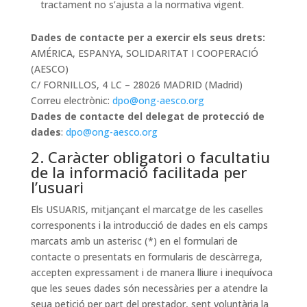
tractament no s’ajusta a la normativa vigent.
Dades de contacte per a exercir els seus drets:
AMÉRICA, ESPANYA, SOLIDARITAT I COOPERACIÓ
(AESCO)
C/ FORNILLOS, 4 LC – 28026 MADRID (Madrid)
Correu electrònic:
dpo@ong-aesco.org
Dades de contacte del delegat de protecció de
dades
:
dpo@ong-aesco.org
2. Caràcter obligatori o facultatiu
de la informació facilitada per
l’usuari
Els USUARIS, mitjançant el marcatge de les caselles
corresponents i la introducció de dades en els camps
marcats amb un asterisc (*) en el formulari de
contacte o presentats en formularis de descàrrega,
accepten expressament i de manera lliure i inequívoca
que les seues dades són necessàries per a atendre la
seua petició per part del prestador, sent voluntària la