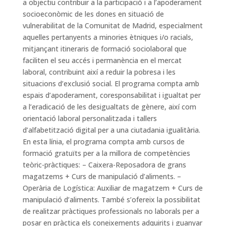
a objectiu contribuir a la participació i a l’apoderament
socioeconòmic de les dones en situació de
vulnerabilitat de la Comunitat de Madrid, especialment
aquelles pertanyents a minories ètniques i/o racials,
mitjançant itineraris de formació sociolaboral que
faciliten el seu accés i permanència en el mercat
laboral, contribuint així a reduir la pobresa i les
situacions d’exclusió social. El programa compta amb
espais d’apoderament, coresponsabilitat i igualtat per
a l’eradicació de les desigualtats de gènere, així com
orientació laboral personalitzada i tallers
d’alfabetització digital per a una ciutadania igualitària.
En esta línia, el programa compta amb cursos de
formació gratuïts per a la millora de competències
teòric-pràctiques: – Caixera-Reposadora de grans
magatzems + Curs de manipulació d’aliments. –
Operària de Logística: Auxiliar de magatzem + Curs de
manipulació d’aliments. També s’ofereix la possibilitat
de realitzar pràctiques professionals no laborals per a
posar en pràctica els coneixements adquirits i guanyar