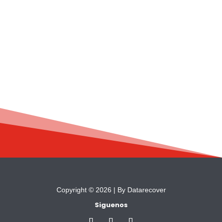
Apoyo directo a familias vulnerables para cubrir
gastos escolares y garantizar que niños y niñas
tengan las mismas oportunidades educativas,
sin que la situación económica sea una barrera.
Copyright © 2026 |
By Datarecover
Siguenos