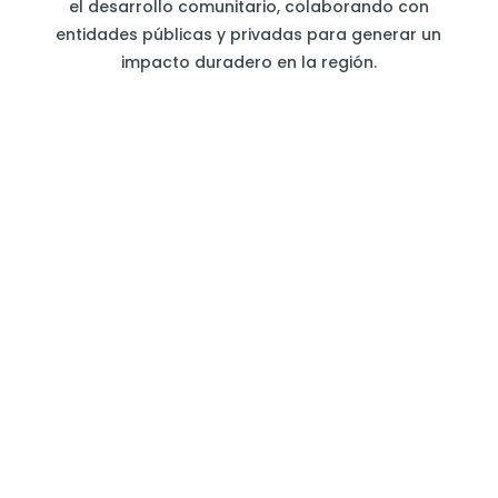
el desarrollo comunitario, colaborando con
entidades públicas y privadas para generar un
impacto duradero en la región.
El programa Acogida y atención multidisciplinar
para la integración social y laboral de personas
migrantes en la Comunidad de Madrid tiene el
objetivo de brindar acompañamiento y asesoría
integral a personas migrantes durante su
proceso de acogida