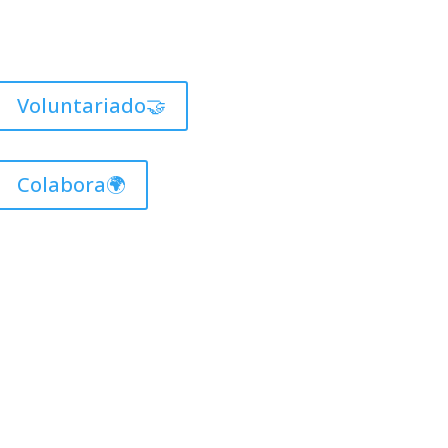
Voluntariado🤝
Colabora🌍