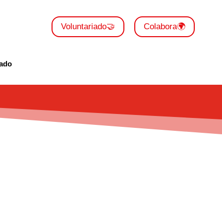
Voluntariado🤝
Colabora🌍