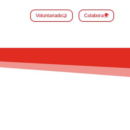
Voluntariado🤝
Colabora🌍