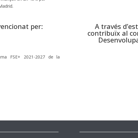
Madrid.
encionat per:
A través d’e
contribuïx al c
Desenvolupa
rama FSE+ 2021-2027 de la