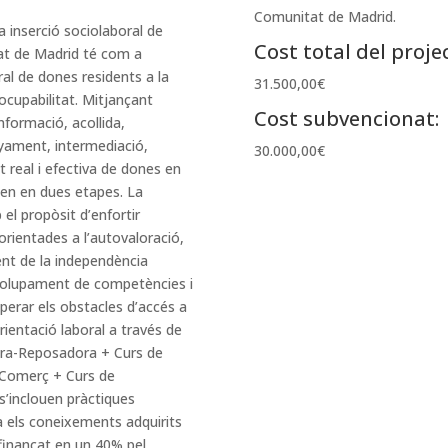
Comunitat de Madrid.
 inserció sociolaboral de
Cost total del projec
tat de Madrid té com a
ral de dones residents a la
31.500,00€
ocupabilitat. Mitjançant
Cost subvencionat:
nformació, acollida,
yament, intermediació,
30.000,00€
t real i efectiva de dones en
itzen en dues etapes. La
el propòsit d’enfortir
 orientades a l’autovaloració,
ent de la independència
nvolupament de competències i
uperar els obstacles d’accés a
rientació laboral a través de
era-Reposadora + Curs de
 Comerç + Curs de
s’inclouen pràctiques
a els coneixements adquirits
finançat en un 40% pel