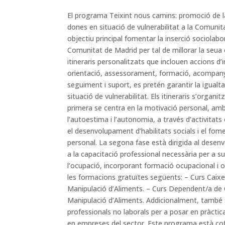
El programa Teixint nous camins: promoció de la
dones en situació de vulnerabilitat a la Comuni
objectiu principal fomentar la inserció sociolabo
Comunitat de Madrid per tal de millorar la seua 
itineraris personalitzats que inclouen accions d’i
orientació, assessorament, formació, acompan
seguiment i suport, es pretén garantir la igualta
situació de vulnerabilitat. Els itineraris s’organ
primera se centra en la motivació personal, amb 
l’autoestima i l’autonomia, a través d’activitats
el desenvolupament d’habilitats socials i el fom
personal. La segona fase està dirigida al dese
a la capacitació professional necessària per a s
l’ocupació, incorporant formació ocupacional i o
les formacions gratuïtes següents: – Curs Caix
Manipulació d’Aliments. – Curs Dependent/a de
Manipulació d’Aliments. Addicionalment, també 
professionals no laborals per a posar en pràctic
en empreses del sector. Este programa està co