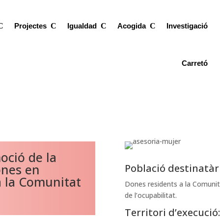
Projectes
Igualdad
Acogida
Investigació
Carretó
oció de la
ones en
Població destinatàr
 a la Comunitat
Dones residents a la Comunita
de l’ocupabilitat.
Territori d’execució: