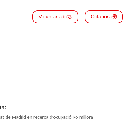
Voluntariado🤝
Colabora🌍
ia:
t de Madrid en recerca d’ocupació i/o millora