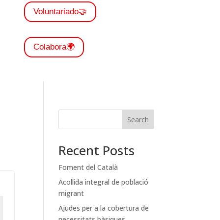
Voluntariado🤝
Colabora🌍
Search
Recent Posts
Foment del Català
Acollida integral de població
migrant
Ajudes per a la cobertura de
necessitats bàsiques