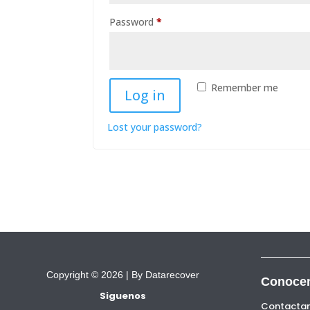
Required
Password
*
Remember me
Log in
Lost your password?
Copyright © 2026 |
By Datarecover
Conoce
Siguenos
Contacta