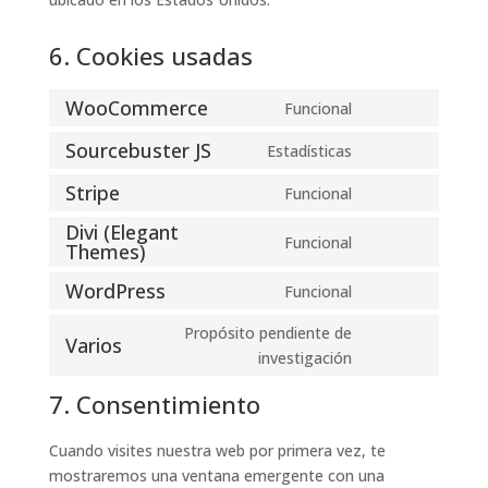
6. Cookies usadas
WooCommerce
Funcional
Consent
to
Sourcebuster JS
Estadísticas
Consent
service
to
Stripe
Funcional
woocommerce
Consent
service
Divi (Elegant
to
sourcebuster-
Funcional
Themes)
Consent
service
js
to
stripe
WordPress
Funcional
Consent
service
to
divi-
Propósito pendiente de
Varios
service
(elegant-
Consent
investigación
wordpress
themes)
to
7. Consentimiento
service
varios
Cuando visites nuestra web por primera vez, te
mostraremos una ventana emergente con una