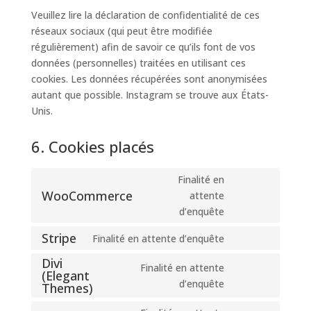
Veuillez lire la déclaration de confidentialité de ces
réseaux sociaux (qui peut être modifiée
régulièrement) afin de savoir ce qu’ils font de vos
données (personnelles) traitées en utilisant ces
cookies. Les données récupérées sont anonymisées
autant que possible. Instagram se trouve aux États-
Unis.
6. Cookies placés
Finalité en
WooCommerce
attente
Consent
d’enquête
to
service
Stripe
Finalité en attente d’enquête
Consent
woocommerce
Divi
to
Finalité en attente
(Elegant
service
Consent
d’enquête
Themes)
stripe
to