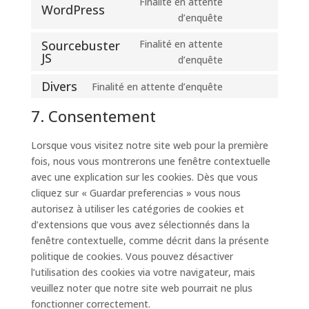
Finalité en attente
service
WordPress
Consent
d’enquête
divi-
to
(elegant-
Sourcebuster
Finalité en attente
service
themes)
JS
Consent
d’enquête
wordpress
to
Divers
Finalité en attente d’enquête
service
Consent
sourcebuster-
to
7. Consentement
js
service
divers
Lorsque vous visitez notre site web pour la première
fois, nous vous montrerons une fenêtre contextuelle
avec une explication sur les cookies. Dès que vous
cliquez sur « Guardar preferencias » vous nous
autorisez à utiliser les catégories de cookies et
d’extensions que vous avez sélectionnés dans la
fenêtre contextuelle, comme décrit dans la présente
politique de cookies. Vous pouvez désactiver
l’utilisation des cookies via votre navigateur, mais
veuillez noter que notre site web pourrait ne plus
fonctionner correctement.