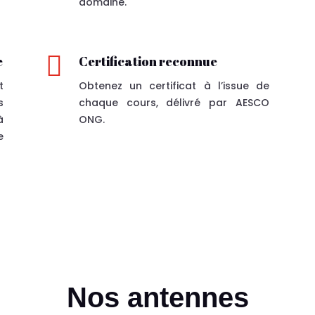
domaine.

e
Certification reconnue
t
Obtenez un certificat à l’issue de
s
chaque cours, délivré par AESCO
à
ONG.
e
Nos antennes