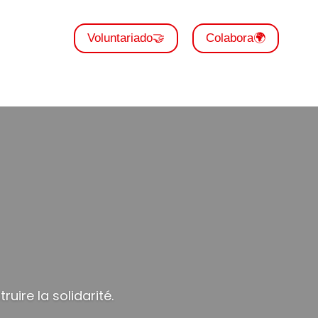
Voluntariado🤝
Colabora🌍
uire la solidarité.