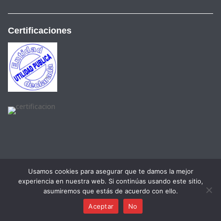
Certificaciones
Usamos cookies para asegurar que te damos la mejor
experiencia en nuestra web. Si continúas usando este sitio,
English
(
Anglais
)
Français
Español
(
Espagnol
)
asumiremos que estás de acuerdo con ello.
Valenciano
(
Valencien
)
Català
(
Catalan
)
Aceptar
No