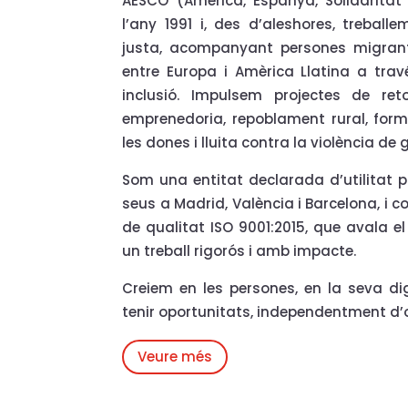
AESCO (Amèrica, Espanya, Solidaritat 
l’any 1991 i, des d’aleshores, trebal
justa, acompanyant persones migrants 
entre Europa i Amèrica Llatina a trav
inclusió. Impulsem projectes de reto
emprenedoria, repoblament rural, fo
les dones i lluita contra la violència de 
Som una entitat declarada d’utilitat 
seus a Madrid, València i Barcelona, i 
de qualitat ISO 9001:2015, que avala 
un treball rigorós i amb impacte.
Creiem en les persones, en la seva dig
tenir oportunitats, independentment d’o
Veure més