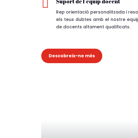

Suport de l’equip docent
Rep orientació personalitzada i reso
els teus dubtes amb el nostre equi
de docents altament qualificats.
Descobreix-ne més