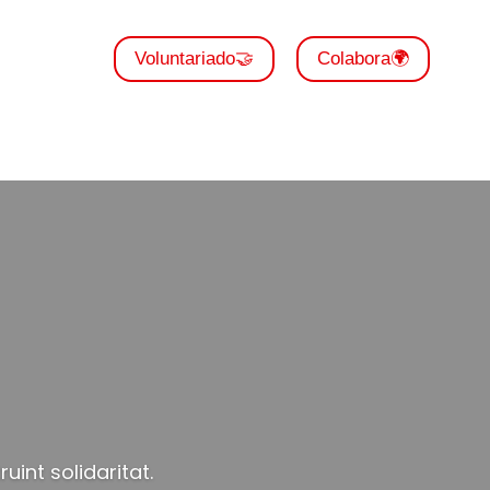
Voluntariado🤝
Colabora🌍
int solidaritat.