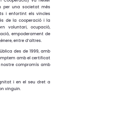
i Cooperació) va néixer
lem per una societat més
i enfortint els vincles
és de la cooperació i la
rn voluntari, ocupació,
rmació, empoderament de
gènere, entre d’altres.
pública des de 1999, amb
comptem amb el certificat
el nostre compromís amb
nitat i en el seu dret a
n vinguin.