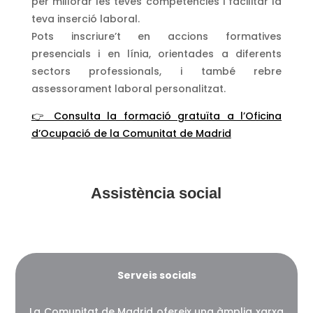
per millorar les teves competències i facilitar la
teva inserció laboral.
Pots inscriure’t en accions formatives
presencials i en línia, orientades a diferents
sectors professionals, i també rebre
assessorament laboral personalitzat.
👉 Consulta la formació gratuïta a l’Oficina
d’Ocupació de la Comunitat de Madrid
Assistència social
Serveis socials
La Comunitat de Madrid ofereix una àmplia xarxa