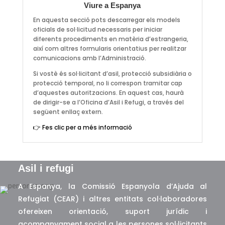
Viure a Espanya
En aquesta secció pots descarregar els models
oficials de sol·licitud necessaris per iniciar
diferents procediments en matèria d’estrangeria,
així com altres formularis orientatius per realitzar
comunicacions amb l’Administració.
Si vostè és sol·licitant d’asil, protecció subsidiària o
protecció temporal, no li correspon tramitar cap
d’aquestes autoritzacions. En aquest cas, haurà
de dirigir-se a l’Oficina d’Asil i Refugi, a través del
següent enllaç extern.
👉 Fes clic per a més informació
Asil i refugi
A Espanya, la Comissió Espanyola d’Ajuda al
Refugiat (CEAR) i altres entitats col·laboradores
ofereixen orientació, suport jurídic i
acompanyament social a les persones sol·licitants