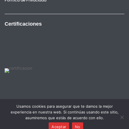
Política de Privacidad
Certificaciones
Usamos cookies para asegurar que te damos la mejor
experiencia en nuestra web. Si continúas usando este sitio,
English
Français
(
French
)
Español
(
Spanish
)
asumiremos que estás de acuerdo con ello.
Valenciano
Català
Aceptar
No