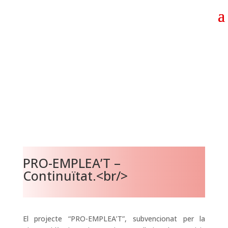
PRO-EMPLEA’T –
Continuïtat.<br/>
El projecte “PRO-EMPLEA’T”, subvencionat per la