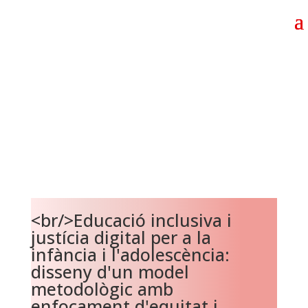
<br/>Educació inclusiva i
justícia digital per a la
infància i l'adolescència:
disseny d'un model
metodològic amb
enfocament d'equitat i