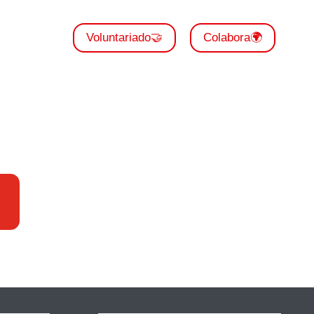
Voluntariado🤝
Colabora🌍