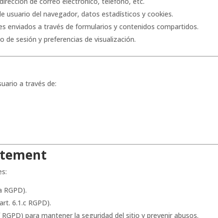
 dirección de correo electrónico, teléfono, etc.
 de usuario del navegador, datos estadísticos y cookies.
es enviados a través de formularios y contenidos compartidos.
io de sesión y preferencias de visualización.
uario a través de:
aitement
es:
.a RGPD).
art. 6.1.c RGPD).
.f RGPD) para mantener la seguridad del sitio y prevenir abusos.