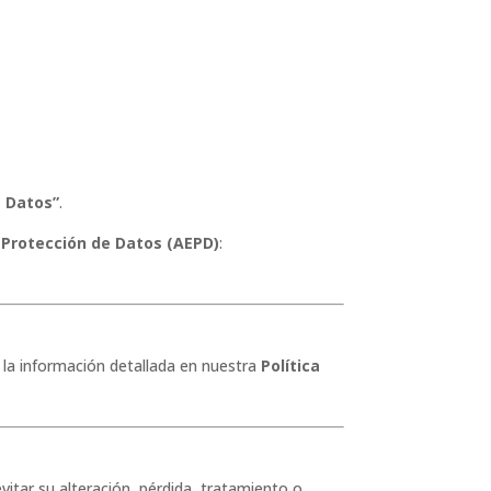
e Datos”
.
 Protección de Datos (AEPD)
:
r la información detallada en nuestra
Política
itar su alteración, pérdida, tratamiento o