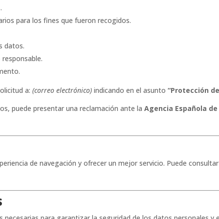
.
ios para los fines que fueron recogidos.
s datos.
 responsable.
mento.
olicitud a:
(correo electrónico)
indicando en el asunto
“Protección d
dos, puede presentar una reclamación ante la
Agencia Española de
experiencia de navegación y ofrecer un mejor servicio. Puede consulta
s
necesarias para garantizar la seguridad de los datos personales y ev