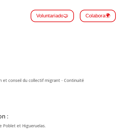
Voluntariado🤝
Colabora🌍
n :
e Poblet et Higueruelas.