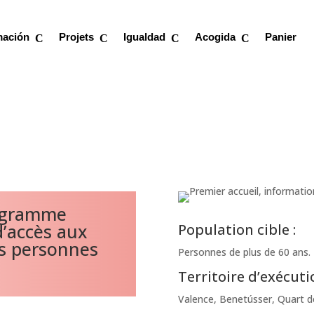
mación
Projets
Igualdad
Acogida
Panier
ogramme
d’accès aux
Population cible :
les personnes
Personnes de plus de 60 ans.
Territoire d’exécutio
Valence, Benetússer, Quart d