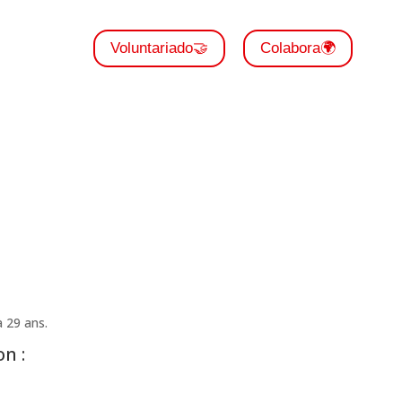
Voluntariado🤝
Colabora🌍
 29 ans.
n :