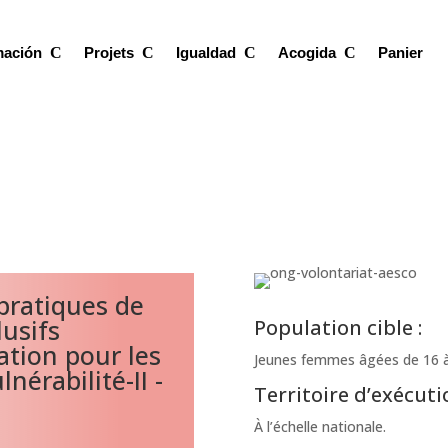
mación
Projets
Igualdad
Acogida
Panier
pratiques de
usifs
Population cible :
ation pour les
Jeunes femmes âgées de 16 à
nérabilité-II -
Territoire d’exécutio
À l’échelle nationale.