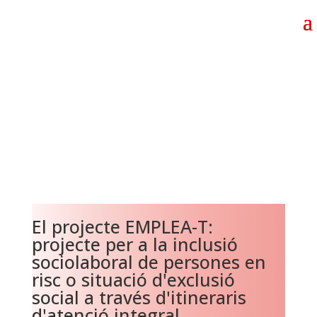
El projecte EMPLEA-T:
projecte per a la inclusió
sociolaboral de persones en
risc o situació d'exclusió
social a través d'itineraris
d'atenció integral