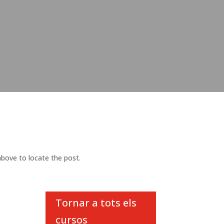
above to locate the post.
Tornar a tots els
cursos