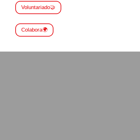
Voluntariado🤝
Colabora🌍