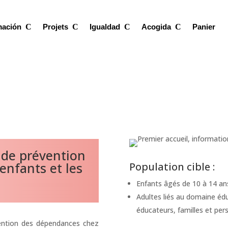
mación
Projets
Igualdad
Acogida
Panier
de prévention
enfants et les
Population cible :
Enfants âgés de 10 à 14 an
Adultes liés au domaine éd
éducateurs, familles et per
ention des dépendances chez