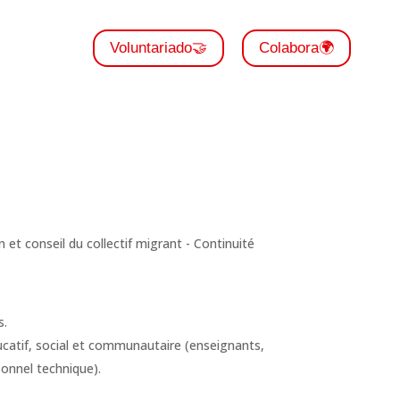
Voluntariado🤝
Colabora🌍
s.
ucatif, social et communautaire (enseignants,
sonnel technique).