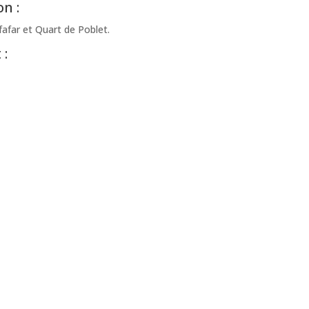
n :
lfafar et Quart de Poblet.
 :
: