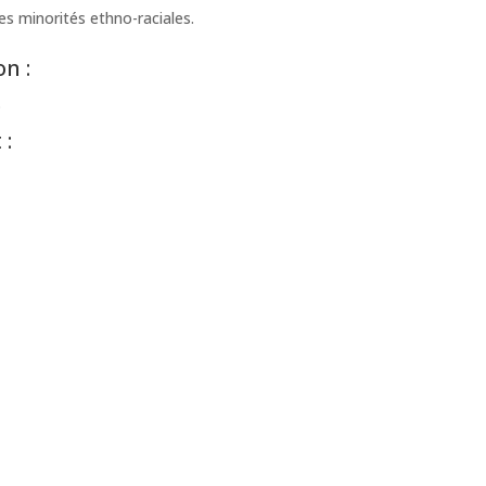
s minorités ethno-raciales.
n :
.
 :
: