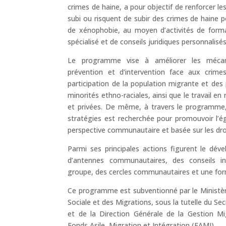
crimes de haine, a pour objectif de renforcer le
subi ou risquent de subir des crimes de haine 
de xénophobie, au moyen d’activités de for
spécialisé et de conseils juridiques personnalisés
Le programme vise à améliorer les méca
prévention et d’intervention face aux crime
participation de la population migrante et de
minorités ethno-raciales, ainsi que le travail en
et privées. De même, à travers le programme, 
stratégies est recherchée pour promouvoir l’ég
perspective communautaire et basée sur les dro
Parmi ses principales actions figurent le dév
d’antennes communautaires, des conseils ind
groupe, des cercles communautaires et une for
Ce programme est subventionné par le Ministère 
Sociale et des Migrations, sous la tutelle du Se
et de la Direction Générale de la Gestion Mig
Fonds Asile, Migration et Intégration (FAMI).