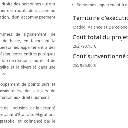
s droits des personnes qui ont
Personnes appartenant à de
pour des motifs de racisme ou
Territoire d’exécutio
mation, d’un accompagnement
.
Madrid, Valence et Barcelone
nismes de signalement, de
Coût total du projet
s de haine, en favorisant la
262 790,13 €
s personnes appartenant à des
 réseau entre entités publiques
Coût subventionné 
la co-création d’outils et de
255 936,00 €
alité et la diversité dans une
its.
eloppement de points sûrs et
ividualisés, des ateliers de
mation aux droits humains.
de l’Inclusion, de la Sécurité
crétariat d’État aux Migrations
ratoire, et cofinancé par le