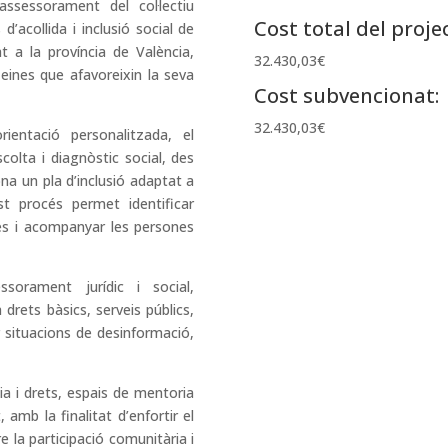
ssessorament del col·lectiu
Cost total del projec
’acollida i inclusió social de
t a la província de València,
32.430,03€
 eines que afavoreixin la seva
Cost subvencionat:
.
32.430,03€
rientació personalitzada, el
colta i diagnòstic social, des
a un pla d’inclusió adaptat a
st procés permet identificar
es i acompanyar les persones
ssorament jurídic i social,
drets bàsics, serveis públics,
r situacions de desinformació,
ia i drets, espais de mentoria
amb la finalitat d’enfortir el
 la participació comunitària i