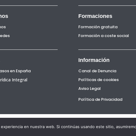
nos
Formaciones
nos
Formación gratuita
Sedes
Formación a coste social
Información
Pasos en España
Canal de Denuncia
rídica Integral
Políticas de cookies
Aviso Legal
Política de Privacidad
glish
Français
(
French
)
Español
(
Spanish
)
Valenciano
Ca
experiencia en nuestra web. Si continúas usando este sitio, asumiremo