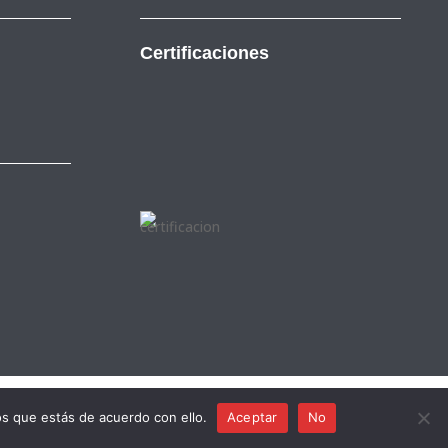
Certificaciones
talà
s que estás de acuerdo con ello.
Aceptar
No