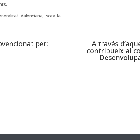
nts.
eralitat Valenciana, sota la
vencionat per:
A través d’aq
contribueix al 
Desenvolupa