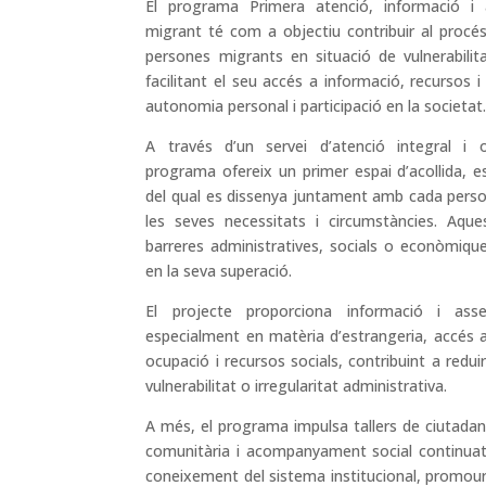
El programa Primera atenció, informació i a
migrant té com a objectiu contribuir al procés d
persones migrants en situació de vulnerabilita
facilitant el seu accés a informació, recursos i
autonomia personal i participació en la societat
A través d’un servei d’atenció integral i o
programa ofereix un primer espai d’acollida, es
del qual es dissenya juntament amb cada person
les seves necessitats i circumstàncies. Aque
barreres administratives, socials o econòmiqu
en la seva superació.
El projecte proporciona informació i asse
especialment en matèria d’estrangeria, accés a 
ocupació i recursos socials, contribuint a redui
vulnerabilitat o irregularitat administrativa.
A més, el programa impulsa tallers de ciutadan
comunitària i acompanyament social continuat, 
coneixement del sistema institucional, promoure