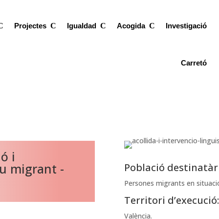
Projectes
Igualdad
Acogida
Investigació
Carretó
ó i
iu migrant -
Població destinatàr
Persones migrants en situació 
Territori d’execució:
València.