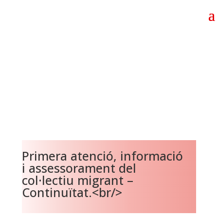
Primera atenció, informació
i assessorament del
col·lectiu migrant –
Continuïtat.<br/>