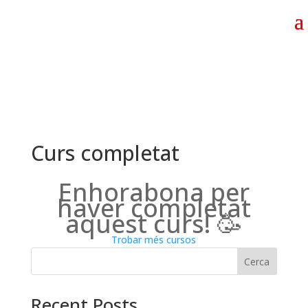
Curs completat
Enhorabona per
haver completat
aquest curs! 🥳
Trobar més cursos
Cerca
Recent Posts