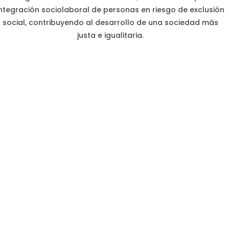
integración sociolaboral de personas en riesgo de exclusión
social, contribuyendo al desarrollo de una sociedad más
justa e igualitaria.
Itinerarios personalizados que combinan
formación, acompañamiento y prácticas para
mejorar la empleabilidad de personas en
situación vulnerable y facilitar su acceso real al
mercado laboral.