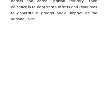
across the entire Spanish territory. Their
objective is to coordinate efforts and resources
to generate a greater social impact at the
national level.
The project “Information, Advisory and
Monitoring System for Discrimination in Access
to Housing for the Migrant Population (SIAM-
DVPM)” aims to strengthen the rights of
migrants and tenants