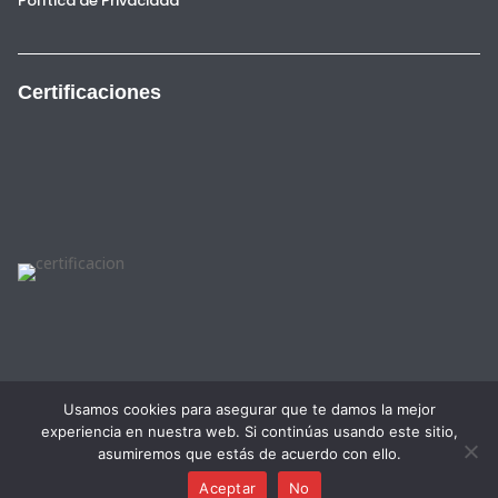
Política de Privacidad
Certificaciones
Usamos cookies para asegurar que te damos la mejor
experiencia en nuestra web. Si continúas usando este sitio,
English
Français
(
French
)
Español
(
Spanish
)
asumiremos que estás de acuerdo con ello.
Valenciano
(
Valencian
)
Català
(
Catalan
)
Aceptar
No